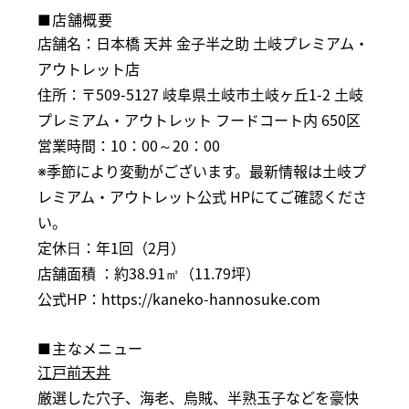
■店舗概要
店舗名：日本橋 天丼 金子半之助 土岐プレミアム・
アウトレット店
住所：〒509-5127 岐阜県土岐市土岐ヶ丘1-2 土岐
プレミアム・アウトレット フードコート内 650区
営業時間：10：00～20：00
※季節により変動がございます。最新情報は
土岐プ
レミアム・アウトレット公式 HP
にてご確認くださ
い。
定休⽇：年1回（2月）
店舗面積 ：約38.91㎡（11.79坪）
公式HP：
https://kaneko-hannosuke.com
■主なメニュー
江戸前天丼
厳選した穴子、海老、烏賊、半熟玉子などを豪快